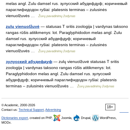
melas angl. Zulu damsel rus. зулусский абудефдуф; коричневый
параглифидодон ryšiai: platesnis terminas – zulusinės
vienuolžuvės …
Žuvų pavadinimų žodynas
zulų vienuolžuvė
— statusas T sritis zoologija | vardynas taksono
rangas rūšis atitikmenys: lot. Paraglyphidodon melas angl. Zulu
damsel rus. зулусский абудефдуф; коричневый
параглифидодон ryšiai: platesnis terminas – zulusinės
vienuolžuvės …
Žuvų pavadinimų žodynas
зулусский абудефдуф
— zulų vienuolžuvė statusas T sritis
zoologija | vardynas taksono rangas rūšis atitikmenys: lot.
Paraglyphidodon melas angl. Zulu damsel rus. зулусский
абудефдуф; коричневый параглифидодон ryšiai: platesnis
terminas – zulusinės vienuolžuvės …
Žuvų pavadinimų žodynas
© Academic, 2000-2026
18+
Contact us:
Technical Support
,
Advertising
Dictionaries export
, created on PHP,
Joomla,
Drupal,
WordPress,
MODx.