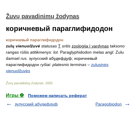
Žuvų pavadinimų žodynas
коричневый параглифидодон
коричневый параглифидодон
zulų
vienuolžuvė
statusas
T
sritis
zoologija | vardynas
taksono
rangas
rūšis
atitikmenys
:
lot.
Paraglyphidodon melas
angl.
Zulu
damsel
rus.
зулусский абудефдуф; коричневый
параглифидодон
ryšiai
:
platesnis terminas
–
zulusinės
vienuolžuvės
Žuvų pavadinimų žodynas
.
2005
.
Игры ⚽
Поможем написать реферат
зулусский абудефдуф
Paragobiodon