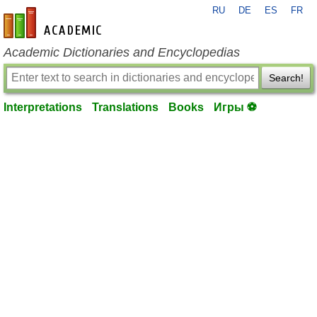
RU
DE
ES
FR
en-academic.com
Academic Dictionaries and Encyclopedias
Search!
Interpretations
Translations
Books
Игры ⚽