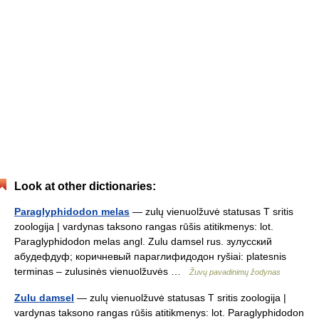
Look at other dictionaries:
Paraglyphidodon melas
— zulų vienuolžuvė statusas T sritis
zoologija | vardynas taksono rangas rūšis atitikmenys: lot.
Paraglyphidodon melas angl. Zulu damsel rus. зулусский
абудефдуф; коричневый параглифидодон ryšiai: platesnis
terminas – zulusinės vienuolžuvės …
Žuvų pavadinimų žodynas
Zulu damsel
— zulų vienuolžuvė statusas T sritis zoologija |
vardynas taksono rangas rūšis atitikmenys: lot. Paraglyphidodon